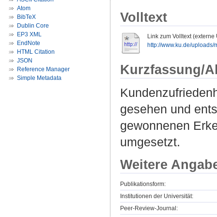
Atom
Volltext
BibTeX
Dublin Core
EP3 XML
Link zum Volltext (externe
EndNote
http://www.ku.de/uploads
HTML Citation
JSON
Kurzfassung/A
Reference Manager
Simple Metadata
Kundenzufriedenhe
gesehen und ents
gewonnenen Erken
umgesetzt.
Weitere Angab
Publikationsform:
Institutionen der Universität:
Peer-Review-Journal: