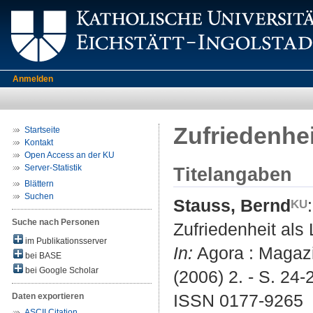
Anmelden
Zufriedenhe
Startseite
Kontakt
Open Access an der KU
Server-Statistik
Titelangaben
Blättern
Suchen
Stauss, Bernd
:
Suche nach Personen
Zufriedenheit als
im Publikationsserver
In:
Agora : Magazin
bei BASE
bei Google Scholar
(2006) 2. - S. 24-
ISSN 0177-9265
Daten exportieren
ASCII Citation