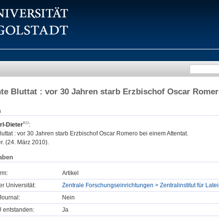
e Bluttat : vor 30 Jahren starb Erzbischof Oscar Romer
n
l-Dieter
:
ttat : vor 30 Jahren starb Erzbischof Oscar Romero bei einem Attentat.
. (24. März 2010).
aben
rm:
Artikel
er Universität:
Zentrale Forschungseinrichtungen > Zentralinstitut für Lat
ournal:
Nein
U entstanden:
Ja