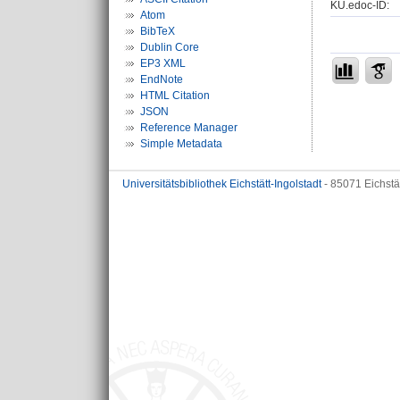
KU.edoc-ID:
Atom
BibTeX
Dublin Core
EP3 XML
EndNote
HTML Citation
JSON
Reference Manager
Simple Metadata
Universitätsbibliothek Eichstätt-Ingolstadt
- 85071 Eichstä