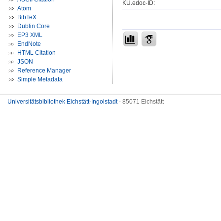
KU.edoc-ID:
Atom
BibTeX
Dublin Core
EP3 XML
EndNote
HTML Citation
JSON
Reference Manager
Simple Metadata
Universitätsbibliothek Eichstätt-Ingolstadt
- 85071 Eichstätt