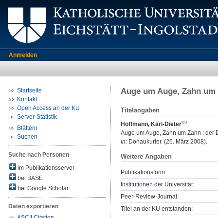
Anmelden
Auge um Auge, Zahn um Z
Startseite
Kontakt
Open Access an der KU
Titelangaben
Server-Statistik
Hoffmann, Karl-Dieter
:
Blättern
Auge um Auge, Zahn um Zahn : der D
Suchen
In:
Donaukurier. (26. März 2008).
Suche nach Personen
Weitere Angaben
im Publikationsserver
Publikationsform:
bei BASE
Institutionen der Universität:
bei Google Scholar
Peer-Review-Journal:
Daten exportieren
Titel an der KU entstanden:
ASCII Citation