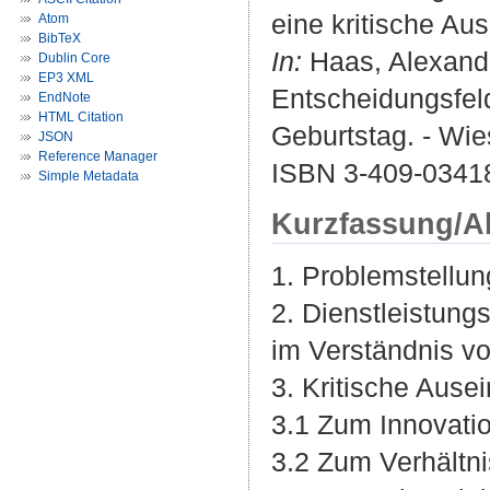
eine kritische A
Atom
BibTeX
In:
Haas, Alexander
Dublin Core
EP3 XML
Entscheidungsfel
EndNote
HTML Citation
Geburtstag. - Wie
JSON
Reference Manager
ISBN 3-409-0341
Simple Metadata
Kurzfassung/A
1. Problemstellun
2. Dienstleistung
im Verständnis v
3. Kritische Aus
3.1 Zum Innovati
3.2 Zum Verhältn