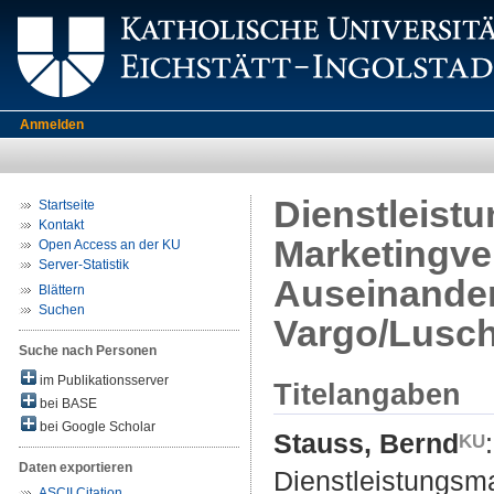
Anmelden
Dienstleist
Startseite
Kontakt
Marketingver
Open Access an der KU
Server-Statistik
Auseinander
Blättern
Suchen
Vargo/Lusc
Suche nach Personen
im Publikationsserver
Titelangaben
bei BASE
bei Google Scholar
Stauss, Bernd
:
Daten exportieren
Dienstleistungsma
ASCII Citation