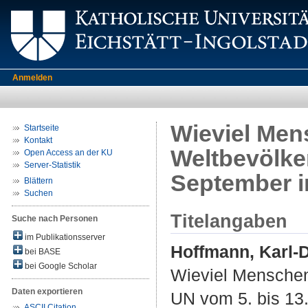
Anmelden
Wieviel Men
Startseite
Kontakt
Weltbevölke
Open Access an der KU
Server-Statistik
September i
Blättern
Suchen
Titelangaben
Suche nach Personen
im Publikationsserver
Hoffmann, Karl-D
bei BASE
bei Google Scholar
Wieviel Menschen
Daten exportieren
UN vom 5. bis 13.
ASCII Citation