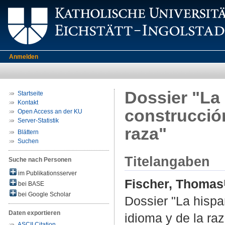
Anmelden
Dossier "La
Startseite
Kontakt
construcción
Open Access an der KU
Server-Statistik
raza"
Blättern
Suchen
Titelangaben
Suche nach Personen
im Publikationsserver
Fischer, Thomas
bei BASE
bei Google Scholar
Dossier "La hispa
Daten exportieren
idioma y de la raz
ASCII Citation