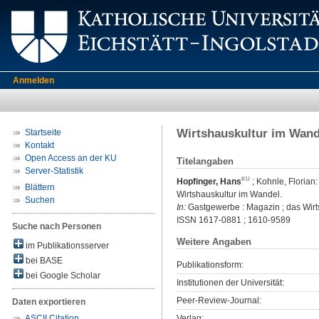
Anmelden
Wirtshauskultur im Wand
Startseite
Kontakt
Open Access an der KU
Titelangaben
Server-Statistik
Hopfinger, Hans
;
Kohnle, Florian
:
Blättern
Wirtshauskultur im Wandel.
Suchen
In:
Gastgewerbe : Magazin ; das Wirts
ISSN 1617-0881 ; 1610-9589
Suche nach Personen
Weitere Angaben
im Publikationsserver
bei BASE
Publikationsform:
bei Google Scholar
Institutionen der Universität:
Peer-Review-Journal:
Daten exportieren
Verlag:
ASCII Citation