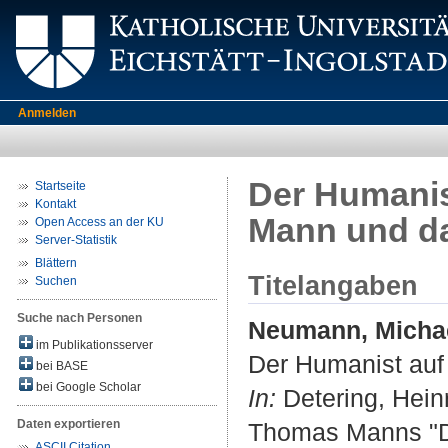
Anmelden
Der Humani
Startseite
Kontakt
Mann und da
Open Access an der KU
Server-Statistik
Blättern
Titelangaben
Suchen
Suche nach Personen
Neumann, Micha
im Publikationsserver
Der Humanist au
bei BASE
bei Google Scholar
In:
Detering, Heinr
Daten exportieren
Thomas Manns "Do
ASCII Citation