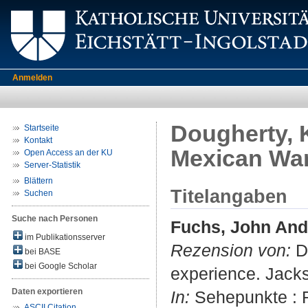
Anmelden
Dougherty, K
Startseite
Kontakt
Mexican War
Open Access an der KU
Server-Statistik
Blättern
Titelangaben
Suchen
Suche nach Personen
Fuchs, John And
im Publikationsserver
Rezension von:
Do
bei BASE
bei Google Scholar
experience. Jack
Daten exportieren
In:
Sehepunkte : R
ASCII Citation