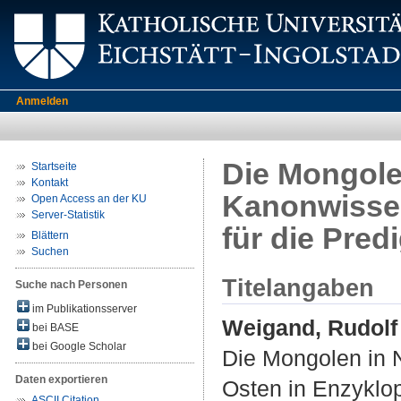
Anmelden
Die Mongole
Startseite
Kontakt
Kanonwissen
Open Access an der KU
Server-Statistik
für die Predi
Blättern
Suchen
Titelangaben
Suche nach Personen
im Publikationsserver
Weigand, Rudolf 
bei BASE
bei Google Scholar
Die Mongolen in 
Daten exportieren
Osten in Enzyklop
ASCII Citation