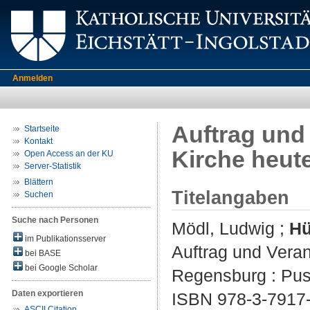
Anmelden
Auftrag und 
Startseite
Kontakt
Kirche heut
Open Access an der KU
Server-Statistik
Blättern
Titelangaben
Suchen
Suche nach Personen
Mödl, Ludwig
;
Hü
im Publikationsserver
Auftrag und Veran
bei BASE
bei Google Scholar
Regensburg : Pust
Daten exportieren
ISBN 978-3-7917
ASCII Citation