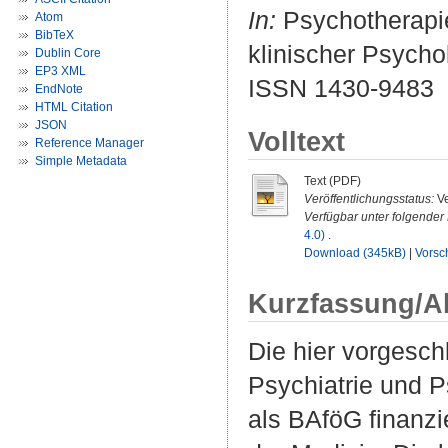
In:
Psychotherapie
Atom
BibTeX
klinischer Psychol
Dublin Core
EP3 XML
ISSN 1430-9483
EndNote
HTML Citation
JSON
Volltext
Reference Manager
Simple Metadata
Text (PDF)
Veröffentlichungsstatus:
Ve
Verfügbar unter folgender 
4.0)
.
Download (345kB)
|
Vorsc
Kurzfassung/A
Die hier vorgesch
Psychiatrie und 
als BAföG finanzi