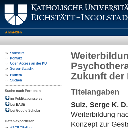
Anmelden
Weiterbildu
Startseite
Kontakt
Psychothera
Open Access an der KU
Server-Statistik
Zukunft der
Blättern
Suchen
Titelangaben
Suche nach Personen
im Publikationsserver
Sulz, Serge K. D.
bei BASE
bei Google Scholar
Weiterbildung nac
Daten exportieren
Konzept zur Gesta
ASCII Citation