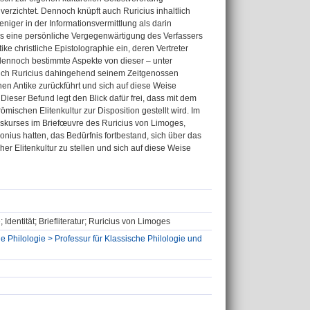
verzichtet. Dennoch knüpft auch Ruricius inhaltlich
niger in der Informationsvermittlung als darin
es eine persönliche Vergegenwärtigung des Verfassers
ike christliche Epistolographie ein, deren Vertreter
er dennoch bestimmte Aspekte von dieser – unter
t sich Ruricius dahingehend seinem Zeitgenossen
chen Antike zurückführt und sich auf diese Weise
Dieser Befund legt den Blick dafür frei, dass mit dem
römischen Elitenkultur zur Disposition gestellt wird. Im
iskurses im Briefœuvre des Ruricius von Limoges,
onius hatten, das Bedürfnis fortbestand, sich über das
her Elitenkultur zu stellen und sich auf diese Weise
Identität; Briefliteratur; Ruricius von Limoges
e Philologie > Professur für Klassische Philologie und