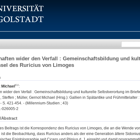
aften wider den Verfall : Gemeinschaftsbildung und kult
sel des Ruricius von Limoges
n
t Michael
:
 wider den Verfall : Gemeinschaftsbildung und kulturelle Selbstverortung im Brie
Steffen ; Müller, Gernot Michael (Hrsg.): Gallien in Spätantike und Frühmittelalter :
 - S. 421-454. - (Millennium-Studien ; 43)
1-026005-2
/Abstract
s Beitrags ist die Korrespondenz des Ruricius von Limoges, die an die Wende vom 
st die Beobachtung, dass Ruricius anders als der eine Generation ältere Sidonius 
inischer Epistolographie seit Cicero und Plinius d. J. einreiht und damit programmat