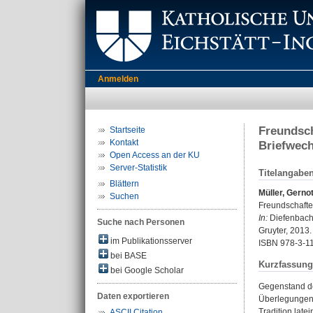
Anmelden
Freundsch
Startseite
Kontakt
Briefwech
Open Access an der KU
Server-Statistik
Titelangabe
Blättern
Müller, Gerno
Suchen
Freundschaften
In:
Diefenbach, 
Suche nach Personen
Gruyter, 2013.
im Publikationsserver
ISBN 978-3-1
bei BASE
Kurzfassung
bei Google Scholar
Gegenstand de
Daten exportieren
Überlegungen i
Tradition late
ASCII Citation