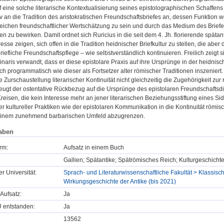
 eine solche literarische Kontextualisierung seines epistolographischen Schaffens 
v an die Tradition des aristokratischen Freundschaftsbriefes an, dessen Funktion we
Zeichen freundschaftlicher Wertschätzung zu sein und durch das Medium des Brief
n zu bewirken. Damit ordnet sich Ruricius in die seit dem 4. Jh. florierende spätant
resse zeigen, sich offen in die Tradition heidnischer Briefkultur zu stellen, die ab
iefliche Freundschaftspflege – wie selbstverständlich kontinuieren. Freilich zeig
inaris verwandt, dass er diese epistolare Praxis auf ihre Ursprünge in der heidnis
ch programmatisch wie dieser als Fortsetzer alter römischer Traditionen inszeniert. 
e Zurschaustellung literarischer Kontinuität nicht gleichzeitig die Zugehörigkeit zur 
eugt der ostentative Rückbezug auf die Ursprünge des epistolaren Freundschaftsd
reisen, die kein Interesse mehr an jener literarischen Beziehungsstiftung eines Sid
r kultureller Praktiken wie der epistolaren Kommunikation in die Kontinuität römisc
einem zunehmend barbarischen Umfeld abzugrenzen.
aben
rm:
Aufsatz in einem Buch
Gallien; Spätantike; Spätrömisches Reich; Kulturgeschichte; 
er Universität:
Sprach- und Literaturwissenschaftliche Fakultät > Klassisch
Wirkungsgeschichte der Antike (bis 2021)
Aufsatz:
Ja
U entstanden:
Ja
13562