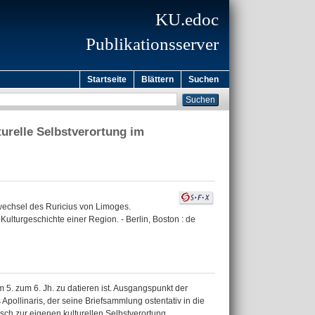
KU.edoc
Publikationsserver
Startseite
Blättern
Suchen
urelle Selbstverortung im
fwechsel des Ruricius von Limoges.
 Kulturgeschichte einer Region. - Berlin, Boston : de
5. zum 6. Jh. zu datieren ist. Ausgangspunkt der
Apollinaris, der seine Briefsammlung ostentativ in die
isch zur eigenen kulturellen Selbstverortung