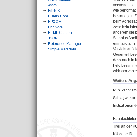
verwendet, auf
Atom
wie performati
BibTeX
bestand, ein 
Dublin Core
beim Adressate
EP3 XML
zwar kein Inte
EndNote
anderem die br
HTML Citation
Sidonius Apoll
JSON
einmalig ähnli
Reference Manager
Verzicht auf di
Simple Metadata
Gegenteil bez
dass auch in K
Feld bestimmte
wirksam von 
Weitere Ang
Publikationsfo
Schlagwörter:
Institutionen d
Begutachteter 
Titel an der K
KU.edoc-ID: