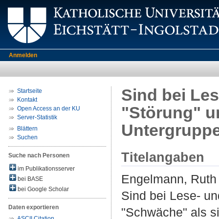
Anmelden
Sind bei Le
Startseite
Kontakt
"Störung" u
Open Access an der KU
Server-Statistik
Untergruppe
Blättern
Suchen
Titelangaben
Suche nach Personen
im Publikationsserver
Engelmann, Ruth
bei BASE
bei Google Scholar
Sind bei Lese- un
Daten exportieren
"Schwäche" als si
ASCII Citation