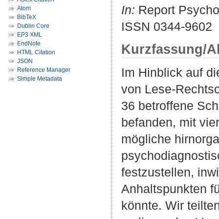
In:
Report Psycholo
Atom
BibTeX
ISSN 0344-9602
Dublin Core
EP3 XML
EndNote
Kurzfassung/A
HTML Citation
JSON
Im Hinblick auf d
Reference Manager
Simple Metadata
von Lese-Rechtsc
36 betroffene Schü
befanden, mit vie
mögliche hirnorg
psychodiagnostis
festzustellen, inw
Anhaltspunkten fü
könnte. Wir teilt