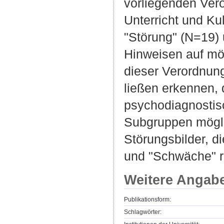
vorliegenden Ver
Unterricht und Ku
"Störung" (N=19)
Hinweisen auf mö
dieser Verordnun
ließen erkennen, 
psychodiagnostis
Subgruppen möglic
Störungsbilder, d
und "Schwäche" re
Weitere Angab
Publikationsform:
Schlagwörter: