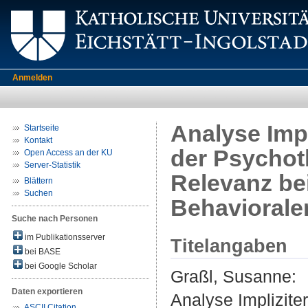
Anmelden
Analyse Impl
Startseite
Kontakt
der Psychoth
Open Access an der KU
Server-Statistik
Relevanz bei
Blättern
Suchen
Behaviorale
Suche nach Personen
im Publikationsserver
Titelangaben
bei BASE
bei Google Scholar
Graßl, Susanne
:
Daten exportieren
Analyse Implizite
ASCII Citation