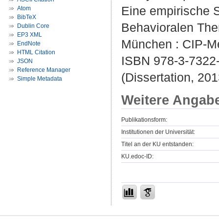
Eine empirische S
Atom
BibTeX
Behavioralen The
Dublin Core
EP3 XML
München : CIP-Me
EndNote
HTML Citation
ISBN 978-3-7322-
JSON
Reference Manager
(Dissertation, 201
Simple Metadata
Weitere Angab
Publikationsform:
Institutionen der Universität:
Titel an der KU entstanden:
KU.edoc-ID: