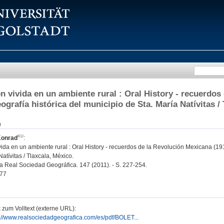
n vivida en un ambiente rural : Oral History - recuerdos
ografía histórica del municipio de Sta. María Natívitas /
n
Konrad
:
ida en un ambiente rural : Oral History - recuerdos de la Revolución Mexicana (191
Natívitas / Tlaxcala, México.
la Real Sociedad Geográfica. 147 (2011). - S. 227-254.
77
 zum Volltext (externe URL):
p://www.realsociedadgeografica.com/es/pdf/BOLET...