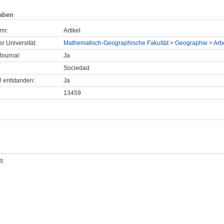
aben
rm:
Artikel
er Universität:
Mathematisch-Geographische Fakultät > Geographie > Ar
ournal:
Ja
Sociedad
U entstanden:
Ja
13459
tt