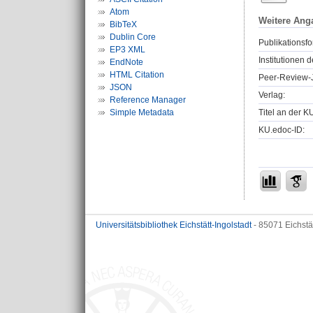
Atom
Weitere Ang
BibTeX
Dublin Core
Publikationsfo
EP3 XML
Institutionen d
EndNote
HTML Citation
Peer-Review-J
JSON
Verlag:
Reference Manager
Simple Metadata
Titel an der K
KU.edoc-ID:
Universitätsbibliothek Eichstätt-Ingolstadt
- 85071 Eichstä