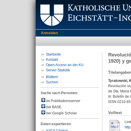
Anmelden
Revolució
Startseite
Kontakt
1920) y ge
Open Access an der KU
Server-Statistik
Titelangabe
Blättern
Tyrakowski, 
Suchen
Revolución viv
de Sta. María 
Suche nach Personen
In:
Boletín de 
im Publikationsserver
ISSN 0210-85
bei BASE
Volltext
bei Google Scholar
Link
Daten exportieren
htt
ASCII Citation