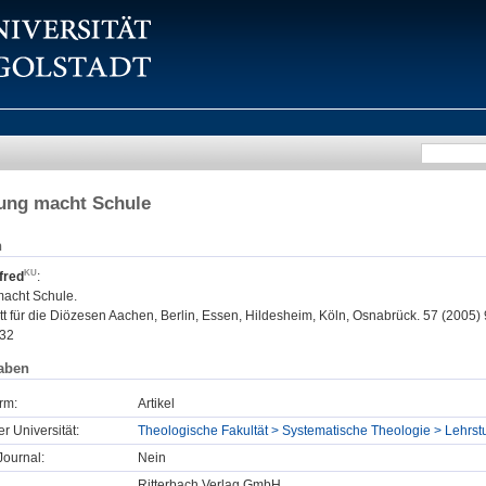
dung macht Schule
n
fred
:
macht Schule.
tt für die Diözesen Aachen, Berlin, Essen, Hildesheim, Köln, Osnabrück. 57 (2005) 9
32
aben
rm:
Artikel
er Universität:
Theologische Fakultät > Systematische Theologie > Lehrs
ournal:
Nein
Ritterbach Verlag GmbH