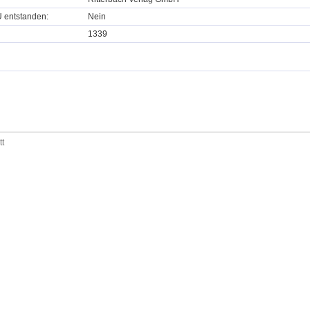
U entstanden:
Nein
1339
tt