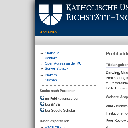
Anmelden
Profilbil
Startseite
Kontakt
Open Access an der KU
Titelangabe
Server-Statistik
Gerwing, Man
Blättern
Profilbildung 
Suchen
In:
Pastoralbla
ISSN 1865-28
Suche nach Personen
Weitere Ang
im Publikationsserver
bei BASE
Publikationsfo
bei Google Scholar
Institutionen d
Peer-Review-J
Daten exportieren
Verlag:
ASCII Citation