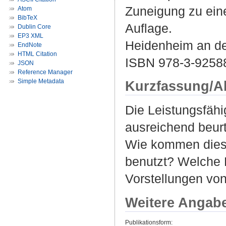
Zuneigung zu eine
Atom
BibTeX
Auflage.
Dublin Core
EP3 XML
Heidenheim an der
EndNote
HTML Citation
ISBN 978-3-9258
JSON
Reference Manager
Simple Metadata
Kurzfassung/A
Die Leistungsfähi
ausreichend beurte
Wie kommen dies
benutzt? Welche 
Vorstellungen von
Weitere Angab
Publikationsform: