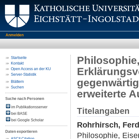
Anmelden
Philosophie,
Startseite
Kontakt
Erklärungsv
Open Access an der KU
Server-Statistik
gegenwärtig
Blättern
Suchen
erweiterte A
Suche nach Personen
im Publikationsserver
Titelangaben
bei BASE
bei Google Scholar
Rohrhirsch, Fer
Daten exportieren
Philosophie, Eise
ASCII Citation