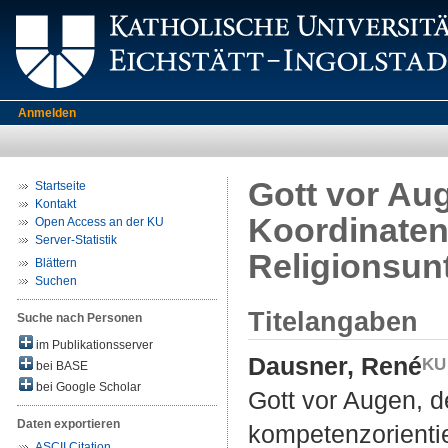
Anmelden
Gott vor Au
Startseite
Kontakt
Koordinaten
Open Access an der KU
Server-Statistik
Religionsunt
Blättern
Suchen
Titelangaben
Suche nach Personen
im Publikationsserver
Dausner, René
bei BASE
bei Google Scholar
Gott vor Augen, d
Daten exportieren
kompetenzorientie
ASCII Citation