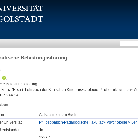
matische Belastungsstörung
n
:
che Belastungsstörung.
Franz (Hrsg.): Lehrbuch der Klinischen Kinderpsychologie. 7. überarb. und erw. Auf
017-2447-4
aben
rm:
Aufsatz in einem Buch
er Universität:
Philosophisch-Pädagogische Fakultät > Psychologie > Lehr
U entstanden:
Ja
13287