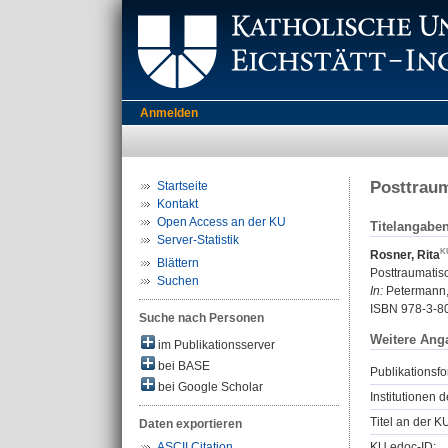
Anmelden
Posttrau
Startseite
Kontakt
Open Access an der KU
Titelangabe
Server-Statistik
Rosner, Rita
Blättern
Posttraumatis
Suchen
In:
Petermann, 
ISBN 978-3-8
Suche nach Personen
Weitere Ang
im Publikationsserver
bei BASE
Publikationsfo
bei Google Scholar
Institutionen d
Titel an der K
Daten exportieren
KU.edoc-ID:
ASCII Citation