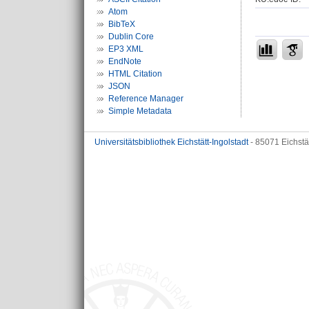
Atom
BibTeX
Dublin Core
EP3 XML
EndNote
HTML Citation
JSON
Reference Manager
Simple Metadata
Universitätsbibliothek Eichstätt-Ingolstadt
- 85071 Eichstä