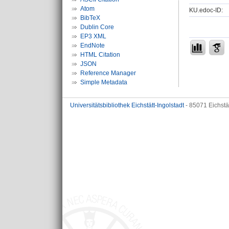
Atom
KU.edoc-ID:
BibTeX
Dublin Core
EP3 XML
EndNote
HTML Citation
JSON
Reference Manager
Simple Metadata
Universitätsbibliothek Eichstätt-Ingolstadt
- 85071 Eichstä