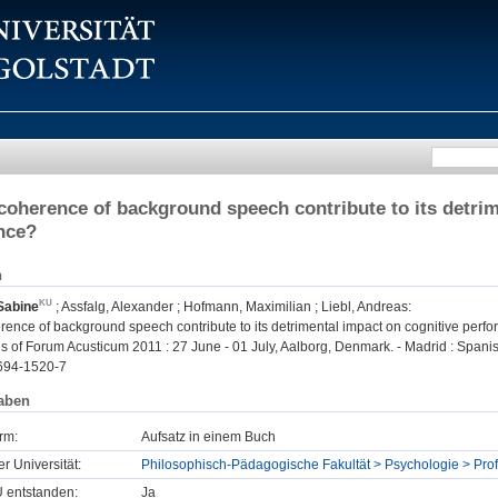
coherence of background speech contribute to its detrim
nce?
n
 Sabine
;
Assfalg, Alexander
;
Hofmann, Maximilian
;
Liebl, Andreas
:
rence of background speech contribute to its detrimental impact on cognitive perf
 of Forum Acusticum 2011 : 27 June - 01 July, Aalborg, Denmark. - Madrid : Spanis
694-1520-7
aben
rm:
Aufsatz in einem Buch
er Universität:
Philosophisch-Pädagogische Fakultät > Psychologie > Profe
U entstanden:
Ja