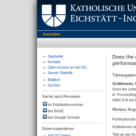
Anmelden
Does the 
Startseite
Kontakt
performa
Open Access an der KU
Server-Statistik
Titelangabe
Blättern
Schlittmeier,
Suchen
Does the cohe
In:
Proceedings
Suche nach Personen
ISBN 978-84-
im Publikationsserver
Weitere Ang
bei BASE
bei Google Scholar
Publikationsfo
Institutionen d
Daten exportieren
Titel an der K
ASCII Citation