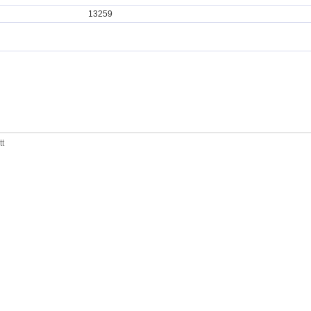
13259
tt