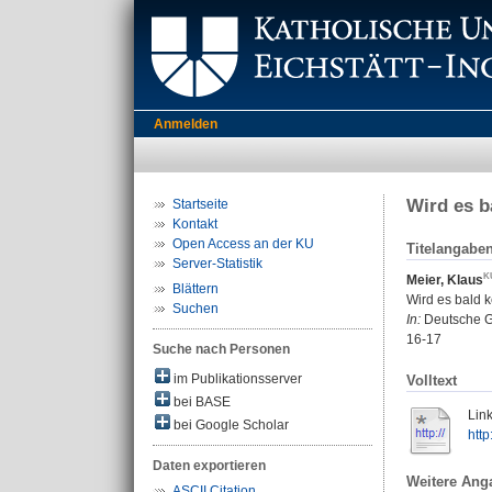
Anmelden
Wird es b
Startseite
Kontakt
Open Access an der KU
Titelangabe
Server-Statistik
Meier, Klaus
Blättern
Wird es bald 
Suchen
In:
Deutsche Ge
16-17
Suche nach Personen
im Publikationsserver
Volltext
bei BASE
Link
bei Google Scholar
http
Daten exportieren
Weitere Ang
ASCII Citation