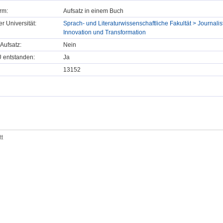
rm:
Aufsatz in einem Buch
er Universität:
Sprach- und Literaturwissenschaftliche Fakultät > Journalist
Innovation und Transformation
Aufsatz:
Nein
U entstanden:
Ja
13152
tt