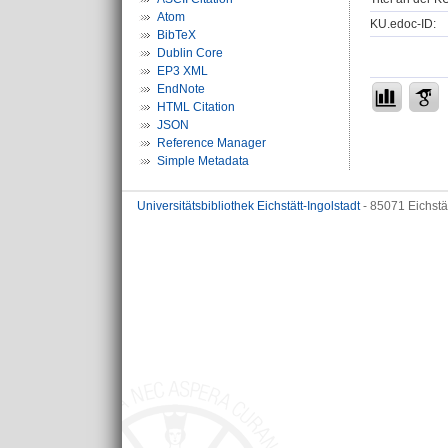
Atom
KU.edoc-ID:
BibTeX
Dublin Core
EP3 XML
EndNote
HTML Citation
JSON
Reference Manager
Simple Metadata
Universitätsbibliothek Eichstätt-Ingolstadt
- 85071 Eichstä