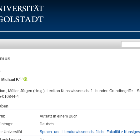
smus
n
Michael F.
:
an ; Müller, Jürgen (Hrsg.): Lexikon Kunstwissenschaft : hundert Grundbegriffe. - S
5-010844-4
aben
rm:
Aufsatz in einem Buch
intrags:
Deutsch
er Universität:
Sprach- und Literaturwissenschaftliche Fakultät > Kunstges
U entstanden:
Ja