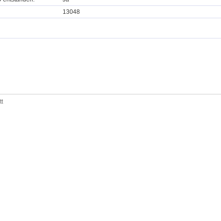
13048
tt