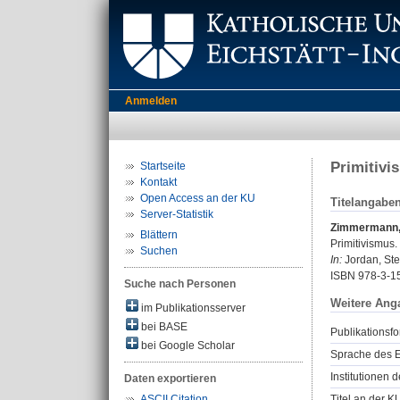
Anmelden
Primitivi
Startseite
Kontakt
Open Access an der KU
Titelangabe
Server-Statistik
Zimmermann, 
Blättern
Primitivismus.
Suchen
In:
Jordan, Stef
ISBN 978-3-1
Suche nach Personen
Weitere Ang
im Publikationsserver
bei BASE
Publikationsfo
bei Google Scholar
Sprache des E
Institutionen d
Daten exportieren
Titel an der K
ASCII Citation