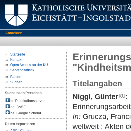
Anmelden
Erinnerungsa
Startseite
Kontakt
"Kindheitsm
Open Access an der KU
Server-Statistik
Blättern
Titelangaben
Suchen
Suche nach Personen
Niggl, Günter
:
im Publikationsserver
Erinnerungsarbeit
bei BASE
bei Google Scholar
In:
Grucza, Francis
Daten exportieren
weltweit : Akten 
ASCII Citation