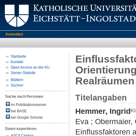
Anmelden
Einflussfakt
Startseite
Kontakt
Orientierun
Open Access an der KU
Server-Statistik
Realräumen
Blättern
Suchen
Titelangaben
Suche nach Personen
im Publikationsserver
Hemmer, Ingrid
bei BASE
bei Google Scholar
Eva
;
Obermaier, 
Daten exportieren
Einflussfaktoren 
ASCII Citation