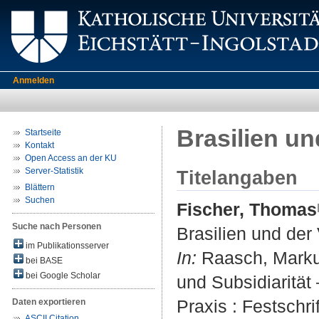
Anmelden
Brasilien u
Startseite
Kontakt
Open Access an der KU
Server-Statistik
Titelangaben
Blättern
Suchen
Fischer, Thomas
Suche nach Personen
Brasilien und der
im Publikationsserver
In:
Raasch, Markus 
bei BASE
bei Google Scholar
und Subsidiarität
Praxis : Festschri
Daten exportieren
ASCII Citation