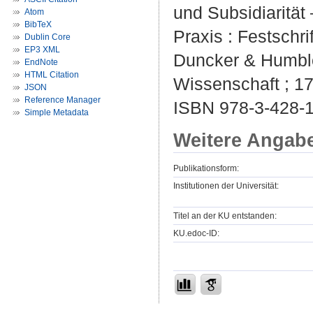
und Subsidiarität
Atom
BibTeX
Praxis : Festschri
Dublin Core
EP3 XML
Duncker & Humblot
EndNote
HTML Citation
Wissenschaft ; 17
JSON
Reference Manager
ISBN 978-3-428-
Simple Metadata
Weitere Angab
Publikationsform:
Institutionen der Universität:
Titel an der KU entstanden:
KU.edoc-ID: