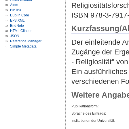
Religiositätsfors
Atom
BibTeX
ISBN 978-3-7917
Dublin Core
EP3 XML
EndNote
Kurzfassung/A
HTML Citation
JSON
Der einleitende A
Reference Manager
Simple Metadata
Zugänge der Erge
- Religiosität" 
Ein ausführliches
verschiedenen Fo
Weitere Angab
Publikationsform:
Sprache des Eintrags:
Institutionen der Universität: