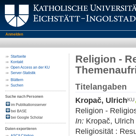
Anmelden
Religion - R
Startseite
Kontakt
Themenaufr
Open Access an der KU
Server-Statistik
Blättern
Titelangaben
Suchen
Suche nach Personen
Kropač, Ulrich
im Publikationsserver
Religion - Religi
bei BASE
bei Google Scholar
In:
Kropač, Ulrich 
Daten exportieren
Religiosität : Re
ASCII Citation