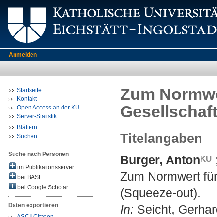
Anmelden
Zum Normwer
Startseite
Kontakt
Gesellschaf
Open Access an der KU
Server-Statistik
Blättern
Titelangaben
Suchen
Suche nach Personen
Burger, Anton
im Publikationsserver
Zum Normwert für
bei BASE
bei Google Scholar
(Squeeze-out).
Daten exportieren
In:
Seicht, Gerhard
ASCII Citation