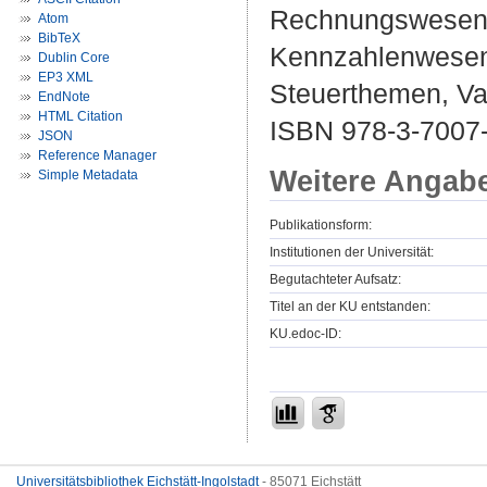
Rechnungswesen 
Atom
BibTeX
Kennzahlenwesen,
Dublin Core
EP3 XML
Steuerthemen, Var
EndNote
HTML Citation
ISBN 978-3-7007
JSON
Reference Manager
Weitere Angab
Simple Metadata
Publikationsform:
Institutionen der Universität:
Begutachteter Aufsatz:
Titel an der KU entstanden:
KU.edoc-ID:
Universitätsbibliothek Eichstätt-Ingolstadt
- 85071 Eichstätt