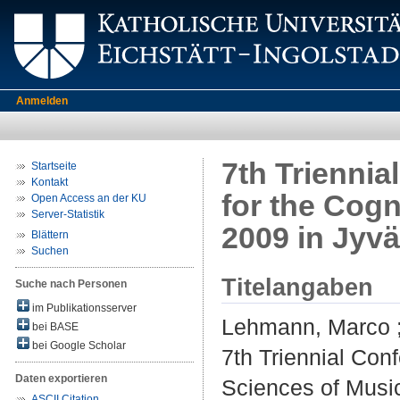
Anmelden
7th Triennia
Startseite
Kontakt
for the Cogn
Open Access an der KU
Server-Statistik
2009 in Jyvä
Blättern
Suchen
Titelangaben
Suche nach Personen
im Publikationsserver
Lehmann, Marco
bei BASE
bei Google Scholar
7th Triennial Con
Daten exportieren
Sciences of Music
ASCII Citation