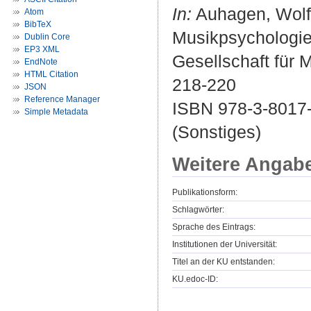
In:
Auhagen, Wolfga
Atom
BibTeX
Musikpsychologie
Dublin Core
EP3 XML
Gesellschaft für M
EndNote
HTML Citation
218-220
JSON
Reference Manager
ISBN 978-3-8017
Simple Metadata
(Sonstiges)
Weitere Angab
Publikationsform:
Schlagwörter:
Sprache des Eintrags:
Institutionen der Universität:
Titel an der KU entstanden:
KU.edoc-ID: