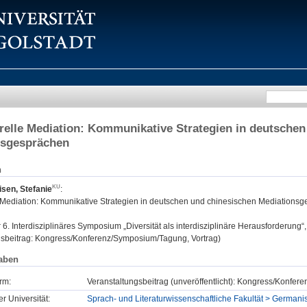
urelle Mediation: Kommunikative Strategien in deutsche
nsgesprächen
n
sen, Stefanie
:
le Mediation: Kommunikative Strategien in deutschen und chinesischen Mediations
:
6. Interdisziplinäres Symposium „Diversität als interdisziplinäre Herausforderung
gsbeitrag: Kongress/Konferenz/Symposium/Tagung, Vortrag)
aben
rm:
Veranstaltungsbeitrag (unveröffentlicht): Kongress/Konfe
er Universität:
Sprach- und Literaturwissenschaftliche Fakultät > Germani