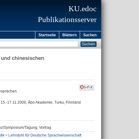
KU.edoc
Publikationsserver
Startseite
Blättern
Suchen
n und chinesischen
gesprächen.
“, 15.-17.11.2006, Ǻbo Akademie, Turku, Finnland.
renz/Symposium/Tagung, Vortrag
stik > Lehrstuhl für Deutsche Sprachwissenschaft