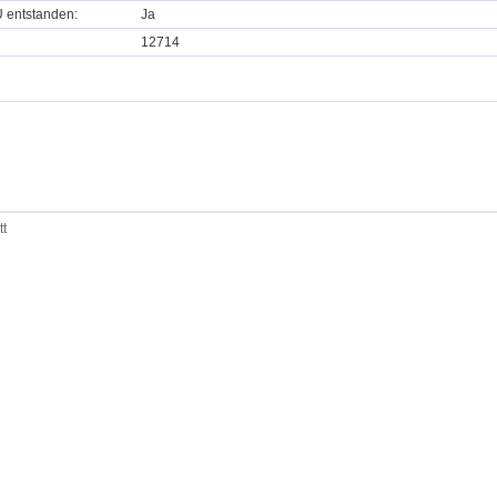
U entstanden:
Ja
12714
tt