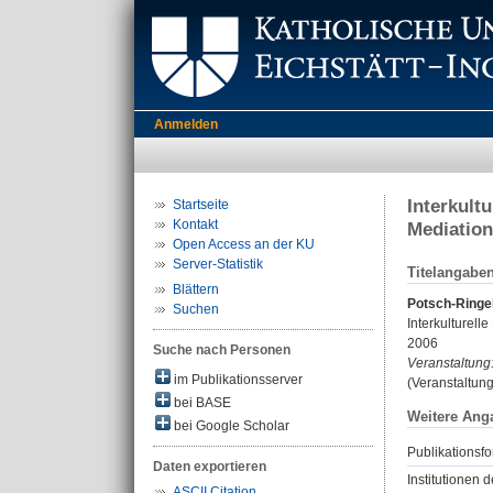
Anmelden
Interkult
Startseite
Kontakt
Mediatio
Open Access an der KU
Server-Statistik
Titelangabe
Blättern
Potsch-Ringei
Suchen
Interkulturel
2006
Suche nach Personen
Veranstaltung
im Publikationsserver
(Veranstaltun
bei BASE
Weitere Ang
bei Google Scholar
Publikationsfo
Daten exportieren
Institutionen d
ASCII Citation