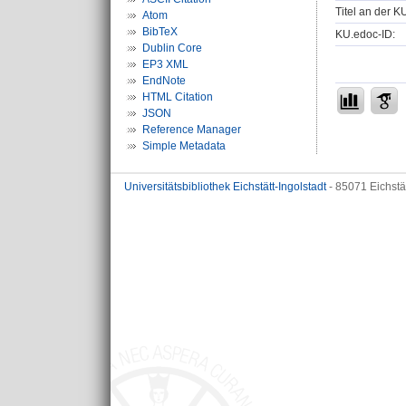
Titel an der K
Atom
BibTeX
KU.edoc-ID:
Dublin Core
EP3 XML
EndNote
HTML Citation
JSON
Reference Manager
Simple Metadata
Universitätsbibliothek Eichstätt-Ingolstadt
- 85071 Eichstä