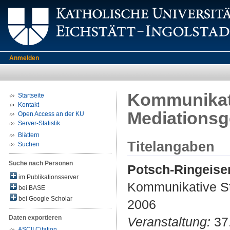
Anmelden
Kommunikati
Startseite
Kontakt
Mediations
Open Access an der KU
Server-Statistik
Blättern
Titelangaben
Suchen
Suche nach Personen
Potsch-Ringeisen
im Publikationsserver
Kommunikative St
bei BASE
bei Google Scholar
2006
Daten exportieren
Veranstaltung:
37.
ASCII Citation