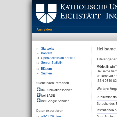
Anmelden
Heilsame 
Startseite
Kontakt
Open Access an der KU
Titelangabe
Server-Statistik
Möde, Erwin
Blättern
Heilsame Verb
Suchen
In:
Renovatio : 
ISSN 0340-82
Suche nach Personen
Weitere Ang
im Publikationsserver
bei BASE
Publikationsfo
bei Google Scholar
Sprache des E
Institutionen d
Daten exportieren
Peer-Review-J
ASCII Citation