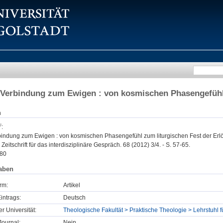
Verbindung zum Ewigen : von kosmischen Phasengefühl 
n
:
indung zum Ewigen : von kosmischen Phasengefühl zum liturgischen Fest der Erl
Zeitschrift für das interdisziplinäre Gespräch. 68 (2012) 3/4. - S. 57-65.
80
aben
rm:
Artikel
intrags:
Deutsch
er Universität:
Theologische Fakultät > Praktische Theologie > Lehrstuhl für
ournal:
Nein