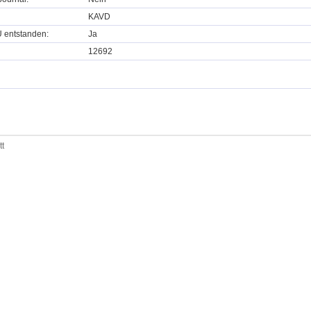
KAVD
U entstanden:
Ja
12692
tt