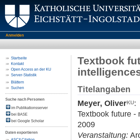
Anmelden
Textbook fut
Startseite
Kontakt
intelligence
Open Access an der KU
Server-Statistik
Blättern
Titelangaben
Suchen
Suche nach Personen
Meyer, Oliver
:
im Publikationsserver
Textbook future - 
bei BASE
bei Google Scholar
2009
Daten exportieren
Veranstaltung:
Arc
ASCII Citation