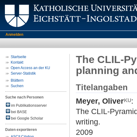
Anmelden
The CLIL-Pyr
Startseite
Kontakt
planning and
Open Access an der KU
Server-Statistik
Blättern
Titelangaben
Suchen
Suche nach Personen
Meyer, Oliver
:
im Publikationsserver
The CLIL-Pyramid 
bei BASE
bei Google Scholar
writing.
Daten exportieren
2009
ASCII Citation