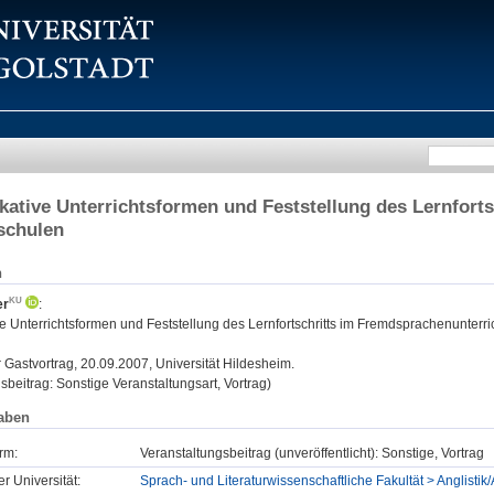
tive Unterrichtsformen und Feststellung des Lernforts
schulen
n
er
:
 Unterrichtsformen und Feststellung des Lernfortschritts im Fremdsprachenunterri
:
Gastvortrag, 20.09.2007, Universität Hildesheim.
sbeitrag: Sonstige Veranstaltungsart, Vortrag)
aben
rm:
Veranstaltungsbeitrag (unveröffentlicht): Sonstige, Vortrag
er Universität:
Sprach- und Literaturwissenschaftliche Fakultät > Anglistik/