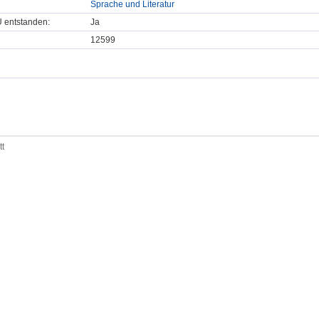
Sprache und Literatur
U entstanden:
Ja
12599
tt