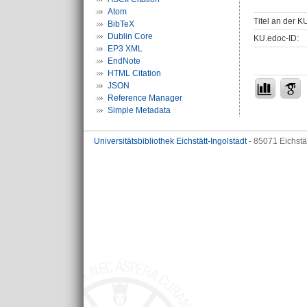
Atom
Titel an der K
BibTeX
Dublin Core
KU.edoc-ID:
EP3 XML
EndNote
HTML Citation
JSON
Reference Manager
Simple Metadata
Universitätsbibliothek Eichstätt-Ingolstadt
- 85071 Eichstä