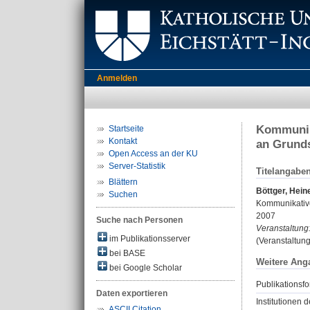
Anmelden
Kommunika
Startseite
Kontakt
an Grund
Open Access an der KU
Server-Statistik
Titelangabe
Blättern
Böttger, Hein
Suchen
Kommunikative
2007
Suche nach Personen
Veranstaltung
im Publikationsserver
(Veranstaltung
bei BASE
Weitere Ang
bei Google Scholar
Publikationsfo
Daten exportieren
Institutionen d
ASCII Citation