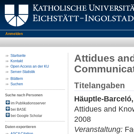
Anmelden
Attidues and
Startseite
Kontakt
Communicat
Open Access an der KU
Server-Statistik
Blättern
Titelangaben
Suchen
Suche nach Personen
Häuptle-Barceló
im Publikationsserver
Attidues and Know
bei BASE
bei Google Scholar
2008
Daten exportieren
Veranstaltung:
Fac
ASCII Citation