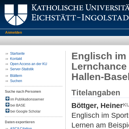
Anmelden
Englisch im 
Startseite
Kontakt
Lernchance :
Open Access an der KU
Server-Statistik
Hallen-Base
Blättern
Suchen
Titelangaben
Suche nach Personen
im Publikationsserver
Böttger, Heiner
bei BASE
bei Google Scholar
Englisch im Sportu
Daten exportieren
Lernen am Beispie
ASCII Citation