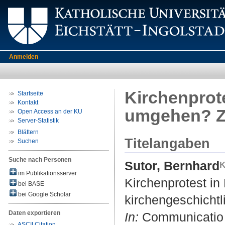
Anmelden
Kirchenprote
Startseite
Kontakt
umgehen? Zu
Open Access an der KU
Server-Statistik
Blättern
Titelangaben
Suchen
Suche nach Personen
Sutor, Bernhard
im Publikationsserver
Kirchenprotest i
bei BASE
bei Google Scholar
kirchengeschichtl
Daten exportieren
In:
Communicatio S
ASCII Citation