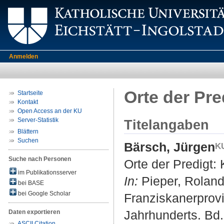
Anmelden
Orte der Pre
Startseite
Kontakt
Open Access an der KU
Server-Statistik
Titelangaben
Blättern
Suchen
Bärsch, Jürgen
Suche nach Personen
Orte der Predigt:
im Publikationsserver
In:
Pieper, Roland
bei BASE
bei Google Scholar
Franziskanerprov
Jahrhunderts. Bd.
Daten exportieren
ASCII Citation