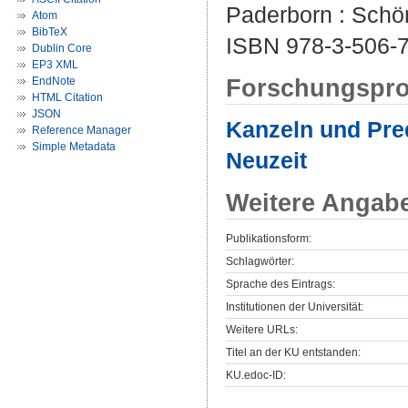
Paderborn : Schön
Atom
BibTeX
ISBN 978-3-506-
Dublin Core
EP3 XML
Forschungspro
EndNote
HTML Citation
JSON
Kanzeln und Predi
Reference Manager
Simple Metadata
Neuzeit
Weitere Angab
Publikationsform:
Schlagwörter:
Sprache des Eintrags:
Institutionen der Universität:
Weitere URLs:
Titel an der KU entstanden:
KU.edoc-ID: