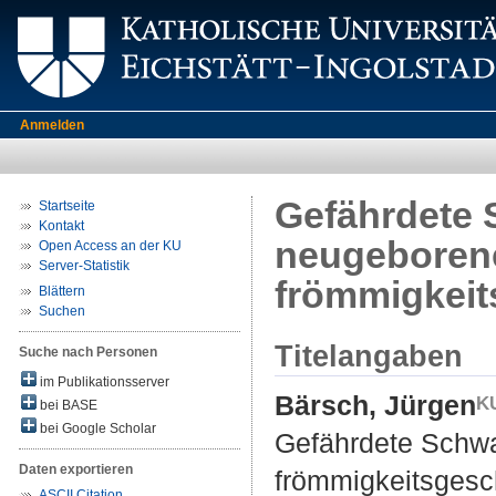
Anmelden
Gefährdete 
Startseite
Kontakt
neugeborene
Open Access an der KU
Server-Statistik
frömmigkeit
Blättern
Suchen
Titelangaben
Suche nach Personen
im Publikationsserver
Bärsch, Jürgen
bei BASE
bei Google Scholar
Gefährdete Schwan
Daten exportieren
frömmigkeitsgesc
ASCII Citation