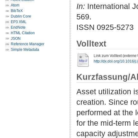
In:
International J
Atom
BibTeX
569.
Dublin Core
EP3 XML
ISSN 0925-5273
EndNote
HTML Citation
JSON
Volltext
Reference Manager
Simple Metadata
Link zum Volltext (externe
http://dx.doi.org/10.1016/j
Kurzfassung/A
Asset utilization 
creation. Since ro
performed at the 
for the mid-term l
capacity adjustmen