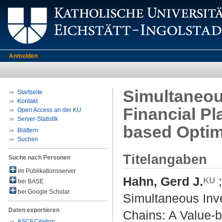
Anmelden
Simultaneou
Startseite
Kontakt
Financial Pl
Open Access an der KU
Server-Statistik
based Optim
Blättern
Suchen
Titelangaben
Suche nach Personen
im Publikationsserver
Hahn, Gerd J.
bei BASE
bei Google Scholar
Simultaneous Inve
Daten exportieren
Chains: A Value-
ASCII Citation