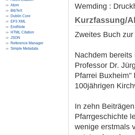
Wemding : Druckh
Atom
BibTeX
Dublin Core
Kurzfassung/A
EP3 XML
EndNote
HTML Citation
Zweites Buch zur
JSON
Reference Manager
Simple Metadata
Nachdem bereits 
Professor Dr. Jür
Pfarrei Buxheim"
100jährigen Kirch
In zehn Beiträge
Pfarrgeschichte l
wenige erstmals v