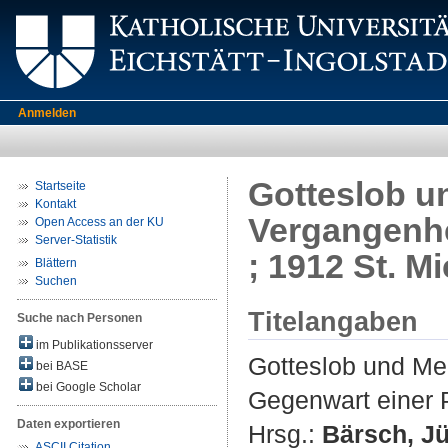
Anmelden
Gotteslob u
Startseite
Kontakt
Vergangenhe
Open Access an der KU
Server-Statistik
; 1912 St. M
Blättern
Suchen
Titelangaben
Suche nach Personen
im Publikationsserver
Gotteslob und Me
bei BASE
bei Google Scholar
Gegenwart einer 
Daten exportieren
Hrsg.:
Bärsch, J
ASCII Citation