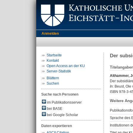
Anmelden
Der subsi
Startseite
Kontakt
Open Access an der KU
Titelangabe
Server-Statistik
Althammer, J
Blättern
Der subsidiäre
Suchen
In:
Beust, Ole v
ISBN 978-3-4
Suche nach Personen
Weitere Ang
im Publikationsserver
bei BASE
Publikationsfo
bei Google Scholar
Sprache des E
Institutionen d
Daten exportieren
Titel an der K
ASCII Citation