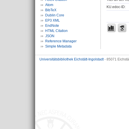
Atom
KU.edoc-ID:
BibTeX
Dublin Core
EP3 XML
EndNote
HTML Citation
JSON
Reference Manager
Simple Metadata
Universitätsbibliothek Eichstätt-Ingolstadt
- 85071 Eichstä