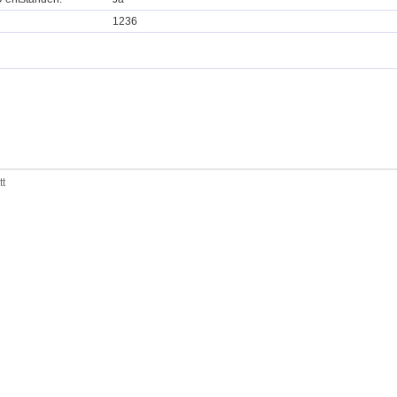
1236
tt