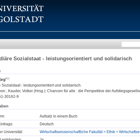
diäre Sozialstaat - leistungsorientiert und solidarisch
n
örg
:
 Sozialstaat - leistungsorientiert und solidarisch.
on ; Kauder, Volker (Hrsg.): Chancen für alle : die Perspektive der Aufstiegsgesellsc
51-30162-9
aben
rm:
Aufsatz in einem Buch
intrags:
Deutsch
er Universität:
Wirtschaftswissenschaftliche Fakultät > Ethik > Wirtschaftse
U entstanden:
Ja