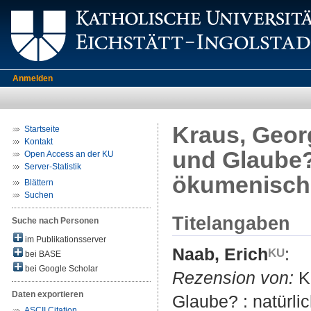
Anmelden
Kraus, Geor
Startseite
Kontakt
und Glaube? 
Open Access an der KU
Server-Statistik
ökumenische
Blättern
Suchen
Titelangaben
Suche nach Personen
im Publikationsserver
Naab, Erich
:
bei BASE
bei Google Scholar
Rezension von:
Kr
Daten exportieren
Glaube? : natürl
ASCII Citation