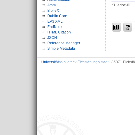
KU.edoc-ID:
Atom
BibTeX
Dublin Core
EP3 XML
EndNote
HTML Citation
JSON
Reference Manager
Simple Metadata
Universitätsbibliothek Eichstätt-Ingolstadt
- 85071 Eichstä