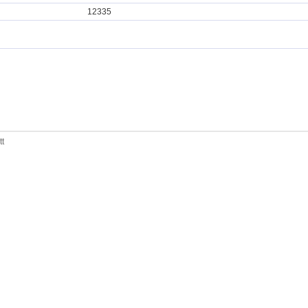
12335
tt