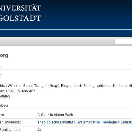
eorg
n
:
drich Wilhelm ; Bautz, Traugott (Hrsg.): Biographisch-Bibliographisches Kirchenlexi
tz, 1997. - S. 486-487
-068-9
aben
rm:
Aufsatz in einem Buch
er Universität:
Theologische Fakultät > Systematische Theologie > Lehrs
U entstanden:
Ja