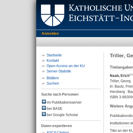
Anmelden
Triller, G
Startseite
Kontakt
Open Access an der KU
Titelangabe
Server-Statistik
Naab, Erich
Blättern
Triller, Georg.
Suchen
In:
Bautz, Frie
Herzberg : Bau
Suche nach Personen
ISBN 3-88309
im Publikationsserver
Weitere Ang
bei BASE
bei Google Scholar
Publikationsfo
Institutionen d
Daten exportieren
Titel an der K
ASCII Citation