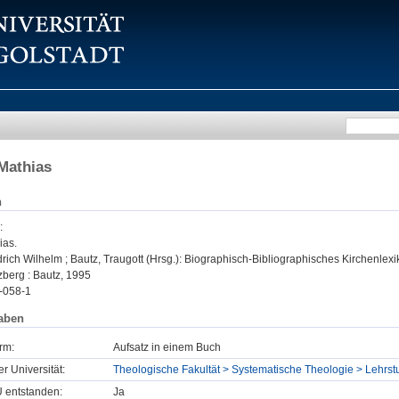
Mathias
n
:
ias.
rich Wilhelm ; Bautz, Traugott (Hrsg.): Biographisch-Bibliographisches Kirchenlexi
zberg : Bautz, 1995
-058-1
aben
rm:
Aufsatz in einem Buch
er Universität:
Theologische Fakultät > Systematische Theologie > Lehrs
U entstanden:
Ja