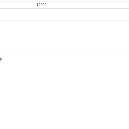
12330
tt