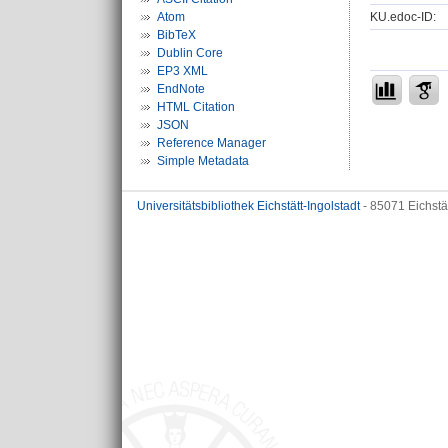
KU.edoc-ID:
Atom
BibTeX
Dublin Core
EP3 XML
EndNote
HTML Citation
JSON
Reference Manager
Simple Metadata
Universitätsbibliothek Eichstätt-Ingolstadt
- 85071 Eichstä