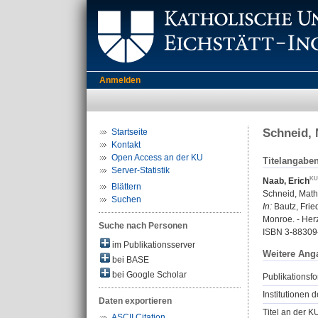
Anmelden
Schneid, 
Startseite
Kontakt
Open Access an der KU
Titelangabe
Server-Statistik
Naab, Erich
Blättern
Schneid, Math
Suchen
In:
Bautz, Fried
Monroe. - Her
Suche nach Personen
ISBN 3-88309
im Publikationsserver
Weitere Ang
bei BASE
bei Google Scholar
Publikationsfo
Institutionen d
Daten exportieren
Titel an der K
ASCII Citation