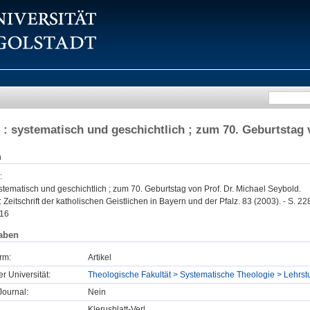
 : systematisch und geschichtlich ; zum 70. Geburtstag 
n
:
stematisch und geschichtlich ; zum 70. Geburtstag von Prof. Dr. Michael Seybold.
: Zeitschrift der katholischen Geistlichen in Bayern und der Pfalz. 83 (2003). - S. 22
16
aben
rm:
Artikel
er Universität:
Theologische Fakultät > Systematische Theologie > Lehrs
ournal:
Nein
Klerusblatt-Verl.