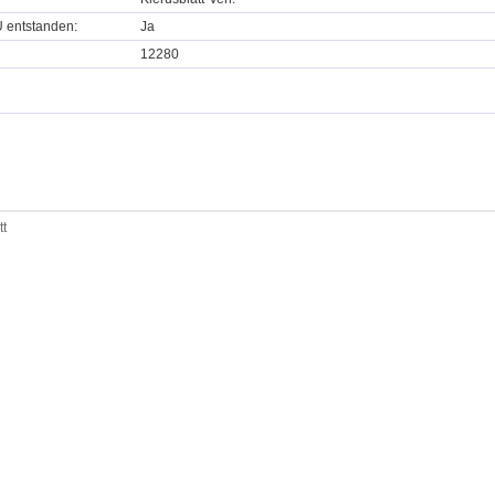
U entstanden:
Ja
12280
tt