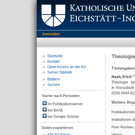
Anmelden
Theologie
Startseite
Kontakt
Open Access an der KU
Titelangabe
Server-Statistik
Naab, Erich
Blättern
Theologie : sy
Suchen
In:
Klerusblatt 
ISSN 0948-62
Suche nach Personen
Weitere Ang
im Publikationsserver
bei BASE
Publikationsfo
bei Google Scholar
Institutionen d
Peer-Review-J
Daten exportieren
Verlag:
ASCII Citation