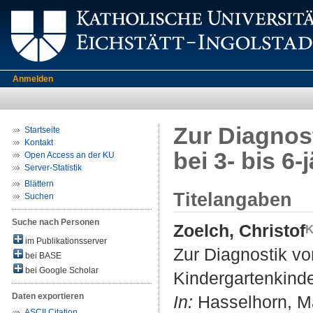
Anmelden
Zur Diagnos
Startseite
Kontakt
bei 3- bis 6
Open Access an der KU
Server-Statistik
Blättern
Titelangaben
Suchen
Suche nach Personen
Zoelch, Christof
im Publikationsserver
Zur Diagnostik vo
bei BASE
bei Google Scholar
Kindergartenkinde
Daten exportieren
In:
Hasselhorn, Mar
ASCII Citation