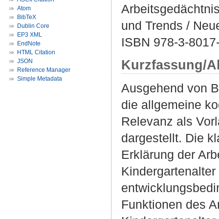
Arbeitsgedächtniss
Atom
BibTeX
und Trends / Neue
Dublin Core
EP3 XML
ISBN 978-3-8017
EndNote
HTML Citation
Kurzfassung/A
JSON
Reference Manager
Simple Metadata
Ausgehend von Be
die allgemeine ko
Relevanz als Vorl
dargestellt. Die 
Erklärung der Ar
Kindergartenalter
entwicklungsbedi
Funktionen des A