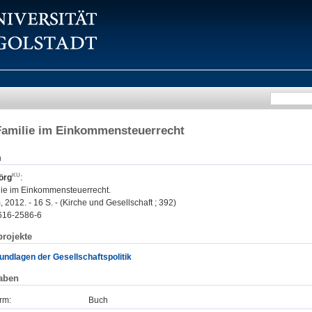
Familie im Einkommensteuerrecht
n
örg
:
ie im Einkommensteuerrecht.
 2012. - 16 S. - (Kirche und Gesellschaft ; 392)
616-2586-6
rojekte
ndlagen der Gesellschaftspolitik
aben
rm:
Buch