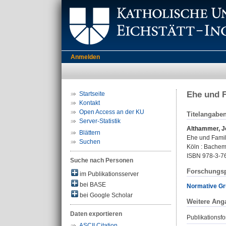
Anmelden
Ehe und 
Startseite
Kontakt
Open Access an der KU
Titelangabe
Server-Statistik
Althammer, J
Blättern
Ehe und Famil
Suchen
Köln : Bachem,
ISBN 978-3-7
Suche nach Personen
Forschungsp
im Publikationsserver
bei BASE
Normative Gru
bei Google Scholar
Weitere Ang
Daten exportieren
Publikationsfo
ASCII Citation