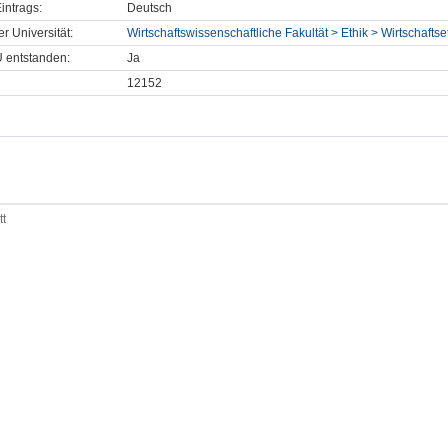
intrags:
Deutsch
er Universität:
Wirtschaftswissenschaftliche Fakultät > Ethik > Wirtschaftse
U entstanden:
Ja
12152
tt